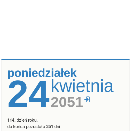
poniedziałek
24
kwietnia
2051
114.
dzień roku,
do końca pozostało
251
dni