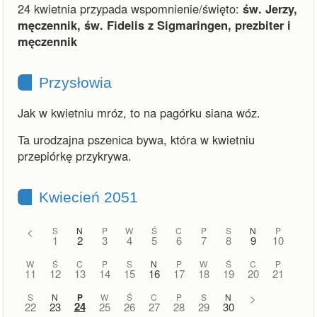
24 kwietnia przypada wspomnienie/święto:
św. Jerzy,
męczennik, św. Fidelis z Sigmaringen, prezbiter i
męczennik
Przysłowia
Jak w kwietniu mróz, to na pagórku siana wóz.
Ta urodzajna pszenica bywa, która w kwietniu
przepiórkę przykrywa.
Kwiecień 2051
<
S
N
P
W
Ś
C
P
S
N
P
1
2
3
4
5
6
7
8
9
10
W
Ś
C
P
S
N
P
W
Ś
C
P
11
12
13
14
15
16
17
18
19
20
21
S
N
P
W
Ś
C
P
S
N
>
24
22
23
25
26
27
28
29
30