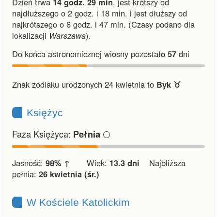
Dzień trwa
14 godz. 29 min
,
jest krótszy od
najdłuższego o 2 godz. i 18 min.
i
jest dłuższy od
najkrótszego o 6 godz. i 47 min.
(Czasy podano dla
lokalizacji
Warszawa
).
Do końca astronomicznej wiosny pozostało
57
dni
Znak zodiaku urodzonych 24 kwietnia to
Byk ♉︎
Księżyc
Faza Księżyca:
🌕
Pełnia
Jasność:
98% ↑
Wiek:
13.3 dni
Najbliższa
pełnia:
26 kwietnia (śr.)
W Kościele Katolickim