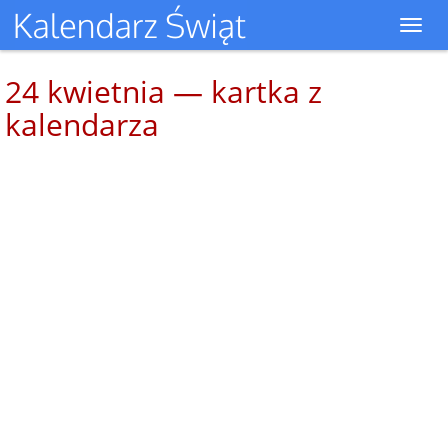
Toggl
navig
24 kwietnia — kartka z
kalendarza