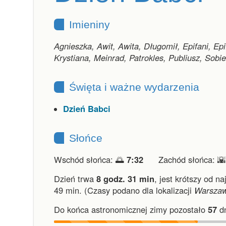
Imieniny
Agnieszka, Awit, Awita, Długomił, Epifani, Epi
Krystiana, Meinrad, Patrokles, Publiusz, Sobi
Święta i ważne wydarzenia
Dzień Babci
Słońce
Wschód słońca: 🌅
7:32
Zachód słońca: 
Dzień trwa
8 godz. 31 min
,
jest krótszy od na
49 min.
(Czasy podano dla lokalizacji
Warsza
Do końca astronomicznej zimy pozostało
57
dn