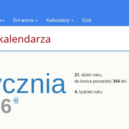
e
Dni wolne
Kalkulatory
Dziś
 kalendarza
ycznia
21.
dzień roku,
do końca pozostały
344
dni
4.
tydzień roku
26