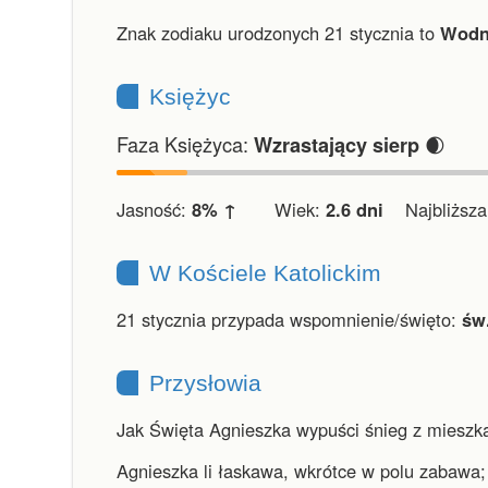
Znak zodiaku urodzonych 21 stycznia to
Wodn
Księżyc
Faza Księżyca:
🌒
Wzrastający sierp
Jasność:
8% ↑
Wiek:
2.6 dni
Najbliższa 
W Kościele Katolickim
21 stycznia przypada wspomnienie/święto:
św
Przysłowia
Jak Święta Agnieszka wypuści śnieg z mieszka,
Agnieszka li łaskawa, wkrótce w polu zabawa; 