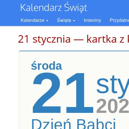
Kalendarze
Święta
Imieniny
Przydatn
21 stycznia — kartka z
środa
21
st
20
Dzień Babci