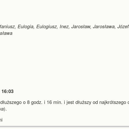
faniusz, Eulogia, Eulogiusz, Inez, Jarosław, Jarosława, Józef
esława

16:03
jdłuższego o 8 godz. i 16 min.
i
jest dłuższy od najkrótszego 
wa
).
i