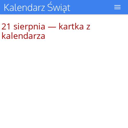
Toggl
navig
21 sierpnia — kartka z
kalendarza