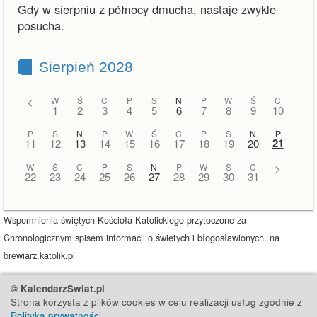
Gdy w sierpniu z północy dmucha, nastaje zwykle
posucha.
Sierpień 2028
<
W
Ś
C
P
S
N
P
W
Ś
C
1
2
3
4
5
6
7
8
9
10
P
S
N
P
W
Ś
C
P
S
N
P
21
11
12
13
14
15
16
17
18
19
20
W
Ś
C
P
S
N
P
W
Ś
C
>
22
23
24
25
26
27
28
29
30
31
Wspomnienia świętych Kościoła Katolickiego przytoczone za
Chronologicznym spisem informacji o świętych i błogosławionych. na
brewiarz.katolik.pl
© KalendarzSwiat.pl
Strona korzysta z plików cookies w celu realizacji usług zgodnie z
Polityką prywatności
.