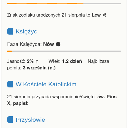
Znak zodiaku urodzonych 21 sierpnia to
Lew ♌︎
Księżyc
Faza Księżyca:
🌑
Nów
Jasność:
2% ↑
Wiek:
1.2 dzień
Najbliższa
pełnia:
3 września (n.)
W Kościele Katolickim
21 sierpnia przypada wspomnienie/święto:
św. Pius
X, papież
Przysłowie