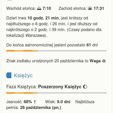
Wschód słońca: 🌅
7:10
Zachód słońca: 🌇
17:31
Dzień trwa
10 godz. 21 min
,
jest krótszy od
najdłuższego o 6 godz. i 26 min.
i
jest dłuższy od
najkrótszego o 2 godz. i 39 min.
(Czasy podano dla
lokalizacji
Warszawa
).
Do końca astronomicznej jesieni pozostało
61
dni
Znak zodiaku urodzonych 20 października to
Waga ♎︎
Księżyc
Faza Księżyca:
🌔
Poszerzony Księżyc
Jasność:
68% ↑
Wiek:
9.0 dni
Najbliższa
pełnia:
26 października (pn.)