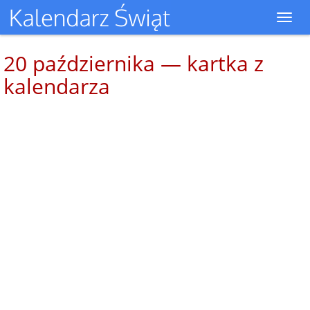
Toggl
navig
20 października — kartka z
kalendarza