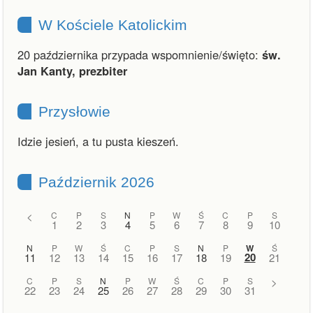
W Kościele Katolickim
20 października przypada wspomnienie/święto:
św.
Jan Kanty, prezbiter
Przysłowie
Idzie jesień, a tu pusta kieszeń.
Październik 2026
<
C
P
S
N
P
W
Ś
C
P
S
1
2
3
4
5
6
7
8
9
10
N
P
W
Ś
C
P
S
N
P
W
Ś
20
11
12
13
14
15
16
17
18
19
21
C
P
S
N
P
W
Ś
C
P
S
>
22
23
24
25
26
27
28
29
30
31