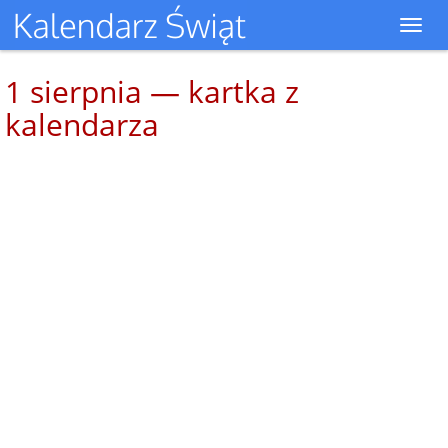
Toggl
navig
1 sierpnia — kartka z
kalendarza