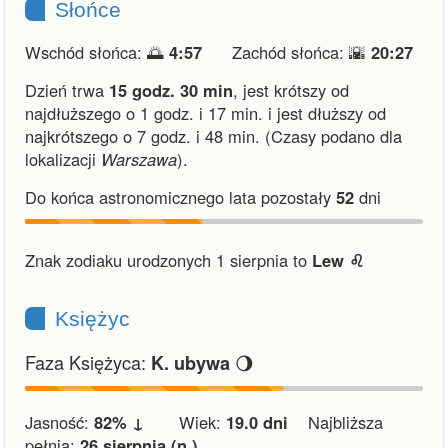
Słońce
Wschód słońca: 🌅
4:57
Zachód słońca: 🌇
20:27
Dzień trwa
15 godz. 30 min
,
jest krótszy od
najdłuższego o 1 godz. i 17 min.
i
jest dłuższy od
najkrótszego o 7 godz. i 48 min.
(Czasy podano dla
lokalizacji
Warszawa
).
Do końca astronomicznego lata pozostały
52
dni
Znak zodiaku urodzonych 1 sierpnia to
Lew ♌︎
Księżyc
Faza Księżyca:
🌖
K. ubywa
Jasność:
82% ↓
Wiek:
19.0 dni
Najbliższa
pełnia:
26 sierpnia (n.)