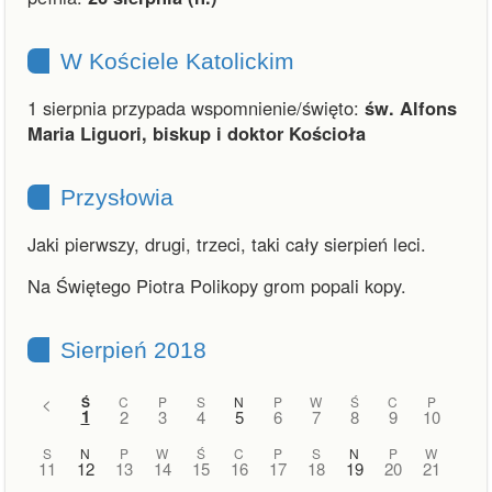
W Kościele Katolickim
1 sierpnia przypada wspomnienie/święto:
św. Alfons
Maria Liguori, biskup i doktor Kościoła
Przysłowia
Jaki pierwszy, drugi, trzeci, taki cały sierpień leci.
Na Świętego Piotra Polikopy grom popali kopy.
Sierpień 2018
<
Ś
C
P
S
N
P
W
Ś
C
P
1
2
3
4
5
6
7
8
9
10
S
N
P
W
Ś
C
P
S
N
P
W
11
12
13
14
15
16
17
18
19
20
21