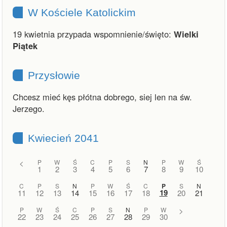
W Kościele Katolickim
19 kwietnia przypada wspomnienie/święto:
Wielki
Piątek
Przysłowie
Chcesz mieć kęs płótna dobrego, siej len na św.
Jerzego.
Kwiecień 2041
<
P
W
Ś
C
P
S
N
P
W
Ś
1
2
3
4
5
6
7
8
9
10
C
P
S
N
P
W
Ś
C
P
S
N
19
11
12
13
14
15
16
17
18
20
21
P
W
Ś
C
P
S
N
P
W
>
22
23
24
25
26
27
28
29
30