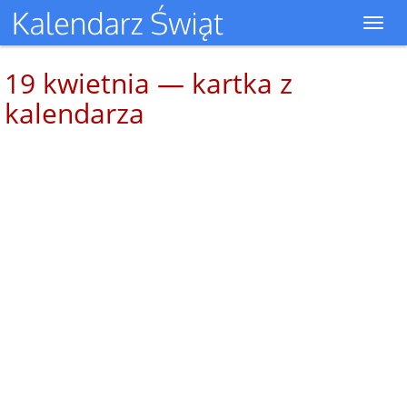
Toggl
navig
19 kwietnia — kartka z
kalendarza