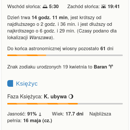
Wschód słońca: 🌅
5:30
Zachód słońca: 🌇
19:41
Dzień trwa
14 godz. 11 min
,
jest krótszy od
najdłuższego o 2 godz. i 36 min.
i
jest dłuższy od
najkrótszego o 6 godz. i 29 min.
(Czasy podano dla
lokalizacji
Warszawa
).
Do końca astronomicznej wiosny pozostało
61
dni
Znak zodiaku urodzonych 19 kwietnia to
Baran ♈︎
Księżyc
Faza Księżyca:
🌖
K. ubywa
Jasność:
91% ↓
Wiek:
17.7 dni
Najbliższa
pełnia:
16 maja (cz.)