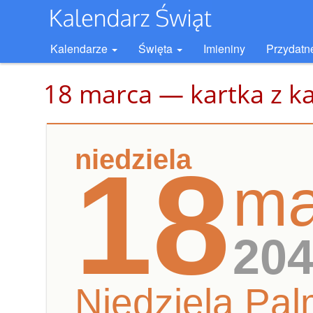
Kalendarze
Święta
Imieniny
Przydatn
18 marca — kartka z k
niedziela
18
ma
20
Niedziela Pa