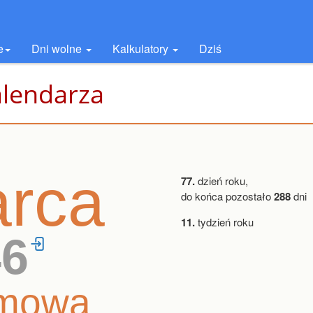
e
Dni wolne
Kalkulatory
Dziś
alendarza
rca
77.
dzień roku,
do końca pozostało
288
dni
11.
tydzień roku
46
lmowa