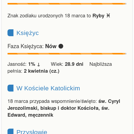
Znak zodiaku urodzonych 18 marca to
Ryby ♓︎
Księżyc
Faza Księżyca:
🌑
Nów
Jasność:
1% ↓
Wiek:
28.9 dni
Najbliższa
pełnia:
2 kwietnia (cz.)
W Kościele Katolickim
18 marca przypada wspomnienie/święto:
św. Cyryl
Jerozolimski, biskup i doktor Kościoła, św.
Edward, męczennik
Przysłowie