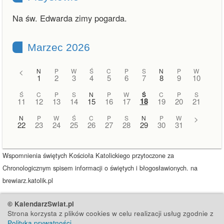
Na św. Edwarda zimy pogarda.
Marzec 2026
<
N
P
W
Ś
C
P
S
N
P
W
1
2
3
4
5
6
7
8
9
10
Ś
C
P
S
N
P
W
Ś
C
P
S
18
11
12
13
14
15
16
17
19
20
21
N
P
W
Ś
C
P
S
N
P
W
>
22
23
24
25
26
27
28
29
30
31
Wspomnienia świętych Kościoła Katolickiego przytoczone za
Chronologicznym spisem informacji o świętych i błogosławionych. na
brewiarz.katolik.pl
© KalendarzSwiat.pl
Strona korzysta z plików cookies w celu realizacji usług zgodnie z
Polityką prywatności
.