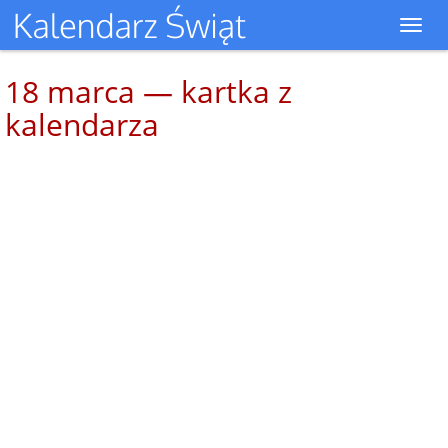
Toggl
navig
18 marca — kartka z
kalendarza