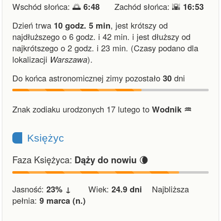
Wschód słońca: 🌅
6:48
Zachód słońca: 🌇
16:53
Dzień trwa
10 godz. 5 min
,
jest krótszy od
najdłuższego o 6 godz. i 42 min.
i
jest dłuższy od
najkrótszego o 2 godz. i 23 min.
(Czasy podano dla
lokalizacji
Warszawa
).
Do końca astronomicznej zimy pozostało
30
dni
Znak zodiaku urodzonych 17 lutego to
Wodnik ♒︎
Księżyc
Faza Księżyca:
🌘
Dąży do nowiu
Jasność:
23% ↓
Wiek:
24.9 dni
Najbliższa
pełnia:
9 marca (n.)