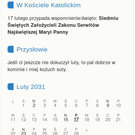
W Kościele Katolickim
17 lutego przypada wspomnienie/święto:
Siedmiu
Świętych Założycieli Zakonu Serwitów
Najświętszej Maryi Panny
Przysłowie
Jeśli ci jeszcze nie dokuczył luty, to pal dobrze w
kominie i miej kożuch suty.
Luty 2031
<
S
N
P
W
Ś
C
P
S
N
P
1
2
3
4
5
6
7
8
9
10
W
Ś
C
P
S
N
P
W
Ś
C
P
17
11
12
13
14
15
16
18
19
20
21
S
N
P
W
Ś
C
P
>
22
23
24
25
26
27
28