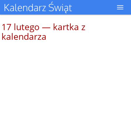
Toggl
navig
17 lutego — kartka z
kalendarza