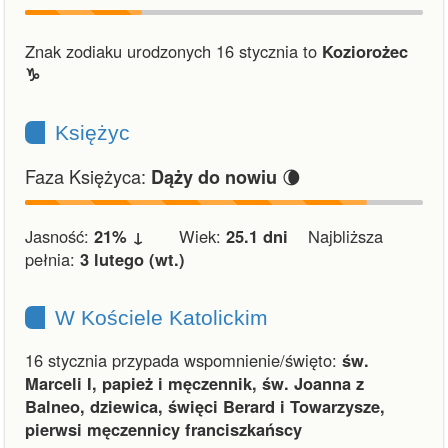
Znak zodiaku urodzonych 16 stycznia to
Koziorożec
♑︎
Księżyc
Faza Księżyca:
🌘
Dąży do nowiu
Jasność:
21% ↓
Wiek:
25.1 dni
Najbliższa
pełnia:
3 lutego (wt.)
W Kościele Katolickim
16 stycznia przypada wspomnienie/święto:
św.
Marceli I, papież i męczennik, św. Joanna z
Balneo, dziewica, święci Berard i Towarzysze,
pierwsi męczennicy franciszkańscy