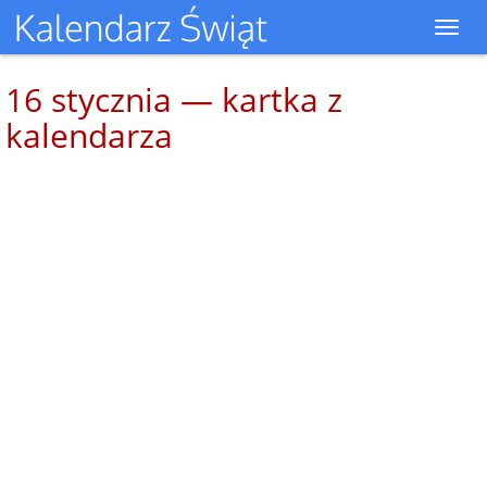
Toggl
navig
16 stycznia — kartka z
kalendarza