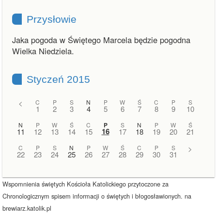
Przysłowie
Jaka pogoda w Świętego Marcela będzie pogodna
Wielka Niedziela.
Styczeń 2015
<
C
P
S
N
P
W
Ś
C
P
S
1
2
3
4
5
6
7
8
9
10
N
P
W
Ś
C
P
S
N
P
W
Ś
16
11
12
13
14
15
17
18
19
20
21
C
P
S
N
P
W
Ś
C
P
S
>
22
23
24
25
26
27
28
29
30
31
Wspomnienia świętych Kościoła Katolickiego przytoczone za
Chronologicznym spisem informacji o świętych i błogosławionych. na
brewiarz.katolik.pl