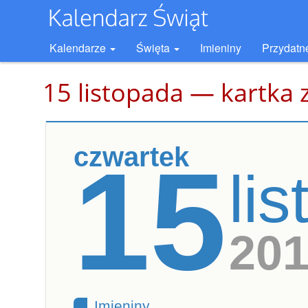
Kalendarze
Święta
Imieniny
Przydatn
15 listopada — kartka 
czwartek
15
li
20
Imieniny