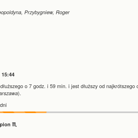
 Leopoldyna, Przybygniew, Roger

15:44
jdłuższego o 7 godz. i 59 min.
i
jest dłuższy od najkrótszego 
arszawa
).
dni
pion ♏︎