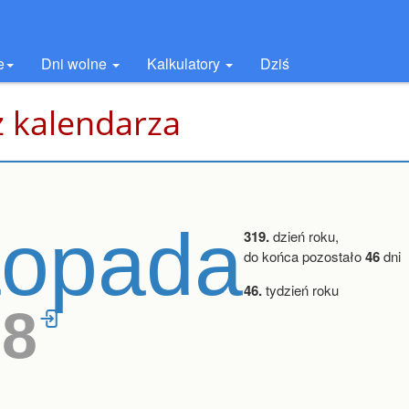
e
Dni wolne
Kalkulatory
Dziś
z kalendarza
stopada
319.
dzień roku,
do końca pozostało
46
dni
46.
tydzień roku
18