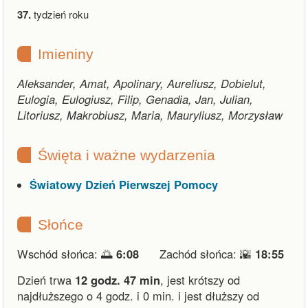
37.
tydzień roku
Imieniny
Aleksander, Amat, Apolinary, Aureliusz, Dobielut,
Eulogia, Eulogiusz, Filip, Genadia, Jan, Julian,
Litoriusz, Makrobiusz, Maria, Mauryliusz, Morzysław
Święta i ważne wydarzenia
Światowy Dzień Pierwszej Pomocy
Słońce
Wschód słońca: 🌅
6:08
Zachód słońca: 🌇
18:55
Dzień trwa
12 godz. 47 min
,
jest krótszy od
najdłuższego o 4 godz. i 0 min.
i
jest dłuższy od