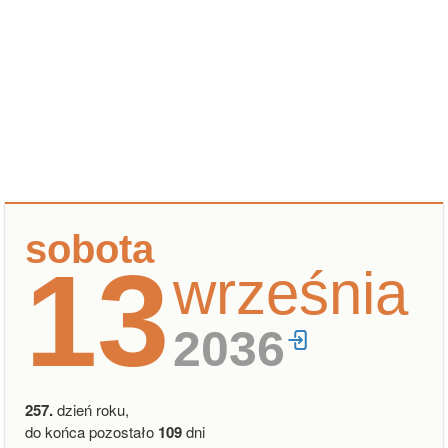
sobota
13
września
2036
257.
dzień roku,
do końca pozostało
109
dni