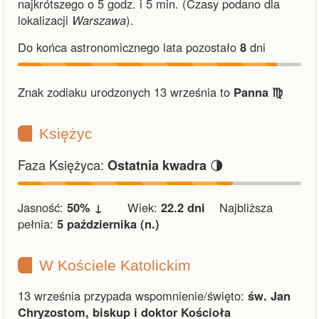
najkrótszego o 5 godz. i 5 min.
(Czasy podano dla
lokalizacji
Warszawa
).
Do końca astronomicznego lata pozostało
8
dni
Znak zodiaku urodzonych 13 września to
Panna ♍︎
Księżyc
Faza Księżyca:
🌗
Ostatnia kwadra
Jasność:
50% ↓
Wiek:
22.2 dni
Najbliższa
pełnia:
5 października (n.)
W Kościele Katolickim
13 września przypada wspomnienie/święto:
św. Jan
Chryzostom, biskup i doktor Kościoła