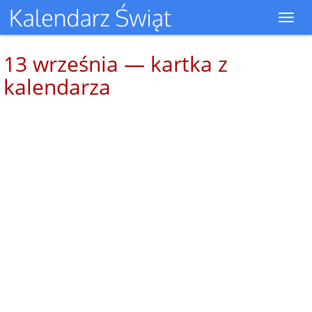
Toggl
navig
13 września — kartka z
kalendarza