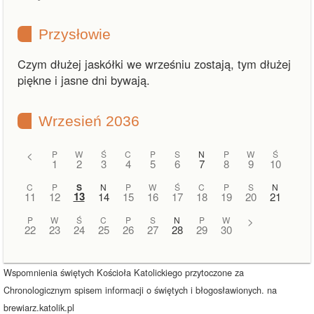
Przysłowie
Czym dłużej jaskółki we wrześniu zostają, tym dłużej
piękne i jasne dni bywają.
Wrzesień 2036
<
P
W
Ś
C
P
S
N
P
W
Ś
1
2
3
4
5
6
7
8
9
10
C
P
S
N
P
W
Ś
C
P
S
N
13
11
12
14
15
16
17
18
19
20
21
P
W
Ś
C
P
S
N
P
W
>
22
23
24
25
26
27
28
29
30
Wspomnienia świętych Kościoła Katolickiego przytoczone za
Chronologicznym spisem informacji o świętych i błogosławionych. na
brewiarz.katolik.pl