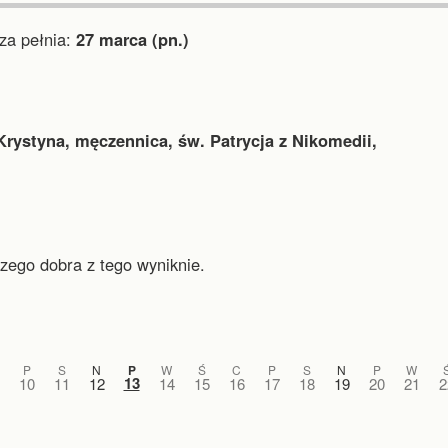
a pełnia:
27 marca (pn.)
Krystyna, męczennica, św. Patrycja z Nikomedii,
zego dobra z tego wyniknie.
P
S
N
P
W
Ś
C
P
S
N
P
W
13
10
11
12
14
15
16
17
18
19
20
21
2