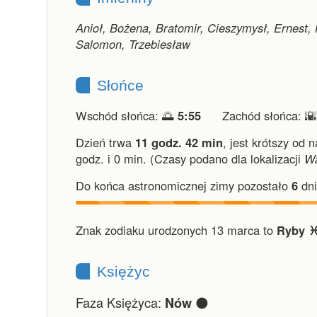
Anioł, Bożena, Bratomir, Cieszymysł, Ernest, 
Salomon, Trzebiesław
Słońce
Wschód słońca: 🌅
5:55
Zachód słońca: 
Dzień trwa
11 godz. 42 min
,
jest krótszy od n
godz. i 0 min.
(Czasy podano dla lokalizacji
W
Do końca astronomicznej zimy pozostało
6
dni
Znak zodiaku urodzonych 13 marca to
Ryby ♓
Księżyc
Faza Księżyca:
🌑
Nów