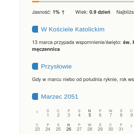
Jasność:
1% ↑
Wiek:
0.9 dzień
Najbliższ
W Kościele Katolickim
13 marca przypada wspomnienie/święto:
św. 
męczennica
Przysłowie
Gdy w marcu niebo od południa ryknie, rok ws
Marzec 2051
<
Ś
C
P
S
N
P
W
Ś
C
1
2
3
4
5
6
7
8
9
C
P
S
N
P
W
Ś
C
P
>
23
24
25
26
27
28
29
30
31