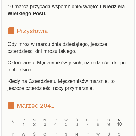
10 marca przypada wspomnienie/święto:
I Niedziela
Wielkiego Postu
Przysłowia
Gdy mróz w marcu dnia dziesiątego, jeszcze
czterdzieści dni mrozu takiego.
Czterdziestu Męczenników jakich, czterdzieści dni po
nich takich
Kiedy na Czterdziestu Męczenników marznie, to
jeszcze czterdzieści nocy przymarznie.
Marzec 2041
<
P
S
N
P
W
Ś
C
P
S
N
10
1
2
3
4
5
6
7
8
9
P
W
Ś
C
P
S
N
P
W
Ś
C