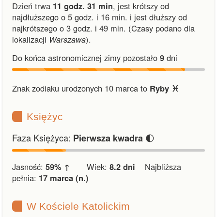
Dzień trwa
11 godz. 31 min
,
jest krótszy od
najdłuższego o 5 godz. i 16 min.
i
jest dłuższy od
najkrótszego o 3 godz. i 49 min.
(Czasy podano dla
lokalizacji
Warszawa
).
Do końca astronomicznej zimy pozostało
9
dni
Znak zodiaku urodzonych 10 marca to
Ryby ♓︎
Księżyc
Faza Księżyca:
🌓
Pierwsza kwadra
Jasność:
59% ↑
Wiek:
8.2 dni
Najbliższa
pełnia:
17 marca (n.)
W Kościele Katolickim