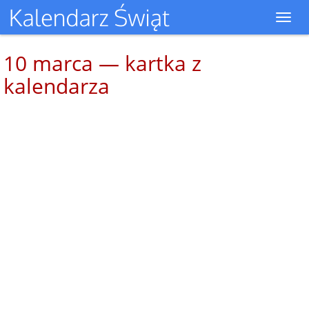
Toggl
navig
10 marca — kartka z
kalendarza