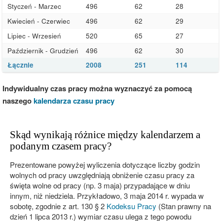
Styczeń - Marzec
496
62
28
Kwiecień - Czerwiec
496
62
29
Lipiec - Wrzesień
520
65
27
Październik - Grudzień
496
62
30
Łącznie
2008
251
114
Indywidualny czas pracy można wyznaczyć za pomocą
naszego
kalendarza czasu pracy
Skąd wynikają różnice między kalendarzem a
podanym czasem pracy?
Prezentowane powyżej wyliczenia dotyczące liczby godzin
wolnych od pracy uwzględniają obniżenie czasu pracy za
święta wolne od pracy (np. 3 maja) przypadające w dniu
innym, niż niedziela. Przykładowo, 3 maja 2014 r. wypada w
sobotę, zgodnie z art. 130 § 2
Kodeksu Pracy
(Stan prawny na
dzień 1 lipca 2013 r.) wymiar czasu ulega z tego powodu