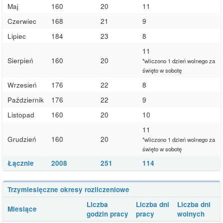
Maj
160
20
11
Czerwiec
168
21
9
Lipiec
184
23
8
11
Sierpień
160
20
*wliczono 1 dzień wolnego za
święto w sobotę
Wrzesień
176
22
8
Październik
176
22
9
Listopad
160
20
10
11
Grudzień
160
20
*wliczono 1 dzień wolnego za
święto w sobotę
Łącznie
2008
251
114
Trzymiesięczne okresy rozliczeniowe
Liczba
Liczba dni
Liczba dni
Miesiące
godzin pracy
pracy
wolnych