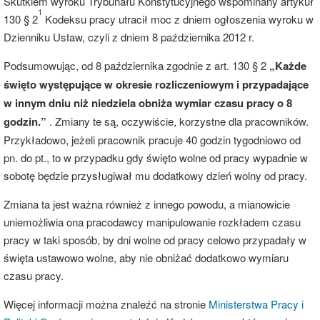
Skutkiem wyroku Trybunału Konstytucyjnego wspominany artykuł
1
130 § 2
Kodeksu pracy utracił moc z dniem ogłoszenia wyroku w
Dzienniku Ustaw, czyli z dniem 8 października 2012 r.
Podsumowując, od 8 października zgodnie z art. 130 § 2
„Każde
święto występujące w okresie rozliczeniowym i przypadające
w innym dniu niż niedziela obniża wymiar czasu pracy o 8
godzin.”
. Zmiany te są, oczywiście, korzystne dla pracowników.
Przykładowo, jeżeli pracownik pracuje 40 godzin tygodniowo od
pn. do pt., to w przypadku gdy święto wolne od pracy wypadnie w
sobotę będzie przysługiwał mu dodatkowy dzień wolny od pracy.
Zmiana ta jest ważna również z innego powodu, a mianowicie
uniemożliwia ona pracodawcy manipulowanie rozkładem czasu
pracy w taki sposób, by dni wolne od pracy celowo przypadały w
święta ustawowo wolne, aby nie obniżać dodatkowo wymiaru
czasu pracy.
Więcej informacji można znaleźć na stronie
Ministerstwa Pracy i