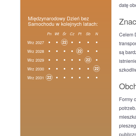
datę ob
Międzynarodowy Dzień bez
Znac
Samochodu w kolejnych latach:
Celem D
Pn
Wt
Śr
Cz
Pt
Sb
N
22
Wrz 2027
transpo
22
Wrz 2028
są bard
22
Wrz 2029
istnien
22
Wrz 2030
szkodliw
22
Wrz 2031
Obch
Formy o
potrzeb
mieszka
pieszeg
publicz