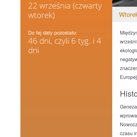
22 września
(czwarty
wtorek)
Wtorek
Do tej daty pozostało:
Między
46 dni, czyli 6 tyg. i 4
wrześni
dni
ekologi
negatyw
znaczen
Europej
Histo
Geneza 
wprowad
Nowocze
czasu i