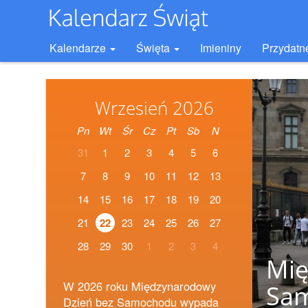
Kalendarze
Święta
Imieniny
Przydatn
Wrzesień 2026
Pn
Wt
Śr
Cz
Pt
Sb
N
31
1
2
3
4
5
6
7
8
9
10
11
12
13
14
15
16
17
18
19
20
21
22
23
24
25
26
27
28
29
30
1
2
3
4
Mię
W 2026 roku Międzynarodowy
Sa
Dzień bez Samochodu wypada