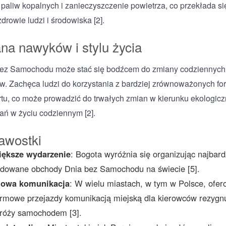
 paliw kopalnych i zanieczyszczenie powietrza, co przekłada si
drowie ludzi i środowiska [2].
na nawyków i stylu życia
ez Samochodu może stać się bodźcem do zmiany codziennych
. Zachęca ludzi do korzystania z bardziej zrównoważonych fo
rtu, co może prowadzić do trwałych zmian w kierunku ekologic
ań w życiu codziennym [2].
awostki
iększe wydarzenie
: Bogota wyróżnia się organizując najbard
dowane obchody Dnia bez Samochodu na świecie [5].
owa komunikacja
: W wielu miastach, w tym w Polsce, ofe
rmowe przejazdy komunikacją miejską dla kierowców rezygn
róży samochodem [3].