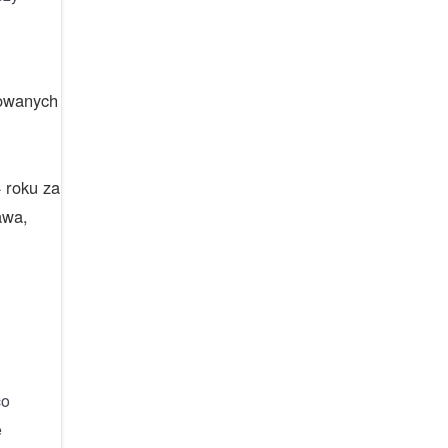
dowanych
 roku za
awa,
co
e