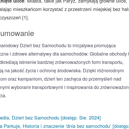
nięte ulice
: Miasta, takie jak Paryż, zamykają główne ulice,
lając mieszkańcom korzystać z przestrzeni miejskiej bez hał
czyszczeń [1].
sumowanie
arodowy Dzień bez Samochodu to inicjatywa promująca
czne i zdrowe alternatywy dla samochodów. Globalne obchody 
dkreślają istnienie bardziej zrównoważonych form transportu,
ą na jakość życia i ochronę środowiska. Dzięki różnorodnym
iom oraz kampaniom, dzień ten zachęca do przemyśleń nad
nymi wyborami transportowymi i inspirowania do zrównoważo
cia.
a
edia, Dzień bez Samochodu [dostęp: Sie. 2024]
a Parkuje, Historia i znaczenie 'dnia bez samochodu’ [dostęp: