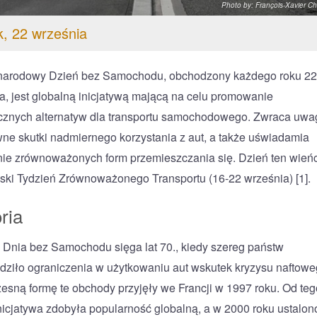
Photo by: François-Xavier 
, 22 września
narodowy Dzień bez Samochodu, obchodzony każdego roku 22
a, jest globalną inicjatywą mającą na celu promowanie
cznych alternatyw dla transportu samochodowego. Zwraca uwa
ne skutki nadmiernego korzystania z aut, a także uświadamia
ie zrównoważonych form przemieszczania się. Dzień ten wień
ski Tydzień Zrównoważonego Transportu (16-22 września) [1].
ria
Dnia bez Samochodu sięga lat 70., kiedy szereg państw
ziło ograniczenia w użytkowaniu aut wskutek kryzysu naftowe
sną formę te obchody przyjęły we Francji w 1997 roku. Od teg
nicjatywa zdobyła popularność globalną, a w 2000 roku ustalono