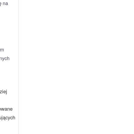
ę na
rm
znych
ziej
rowane
ujących