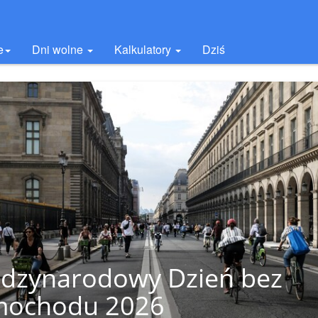
e
Dni wolne
Kalkulatory
Dziś
dzynarodowy Dzień bez
mochodu 2026