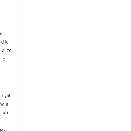
ów
ki te
je, że
niej
alnych
w, a
 lub
czy