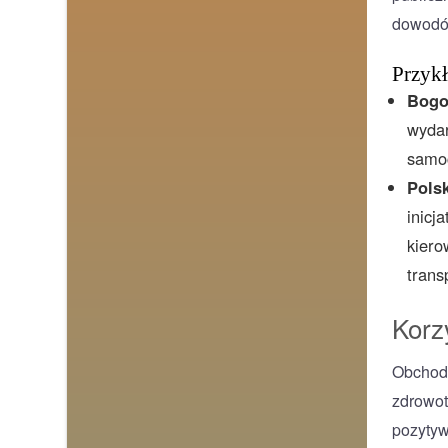
dowodów
Przykł
Bogo
wydar
samoc
Pols
inicj
kiero
trans
Korz
Obchody
zdrowot
pozytyw