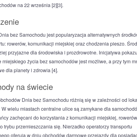
chodów na 22 września [2][3].
zenie
nia bez Samochodu jest popularyzacja alternatywnych środk
rtu: rowerów, komunikacji miejskiej oraz chodzenia pieszo. Środ
ziej przyjazne dla środowiska i prozdrowotne. Inicjatywa pokazu
ie miejskiego życia bez samochodów jest możliwe, a przy tym m
e dla planety i zdrowia [4].
ody na świecie
bchodów Dnia bez Samochodu różnią się w zależności od lok
. W wielu miastach centralne ulice są zamykane dla samochodó
ńcy zachęcani do korzystania z komunikacji miejskiej, rowerów
o trybu przemieszczania się. Nierzadko operatorzy transportu
nego oferują w dniu obchodów darmowe przejazdy dla posiada