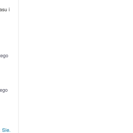
asu i
tego
nego
 Sie.