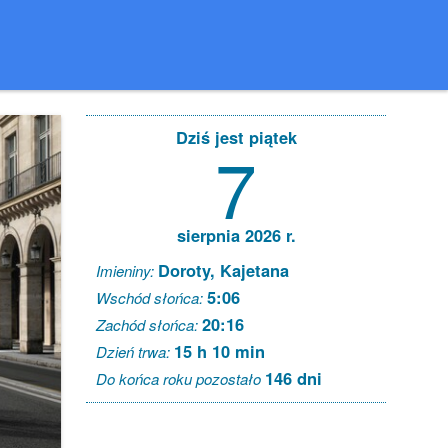
Dziś jest piątek
7
sierpnia 2026 r.
Doroty, Kajetana
Imieniny:
5:06
Wschód słońca:
20:16
Zachód słońca:
15 h 10 min
Dzień trwa:
146 dni
Do końca roku pozostało