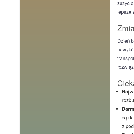
zużycie
lepsze z
Zmia
Dzień b
nawyków
transpo
rozwiąz
Ciek
Najw
rozbu
Darm
są da
z pod