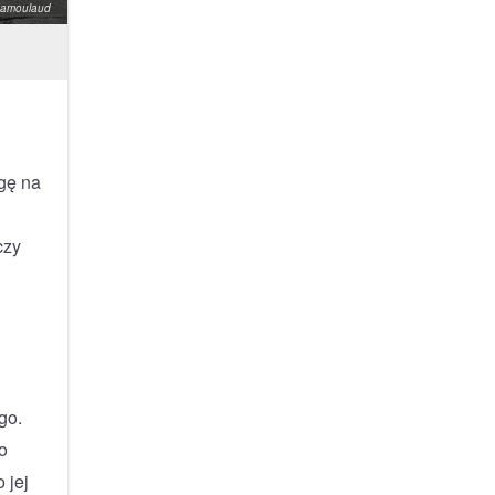
Chamoulaud
gę na
czy
go.
o
 jej