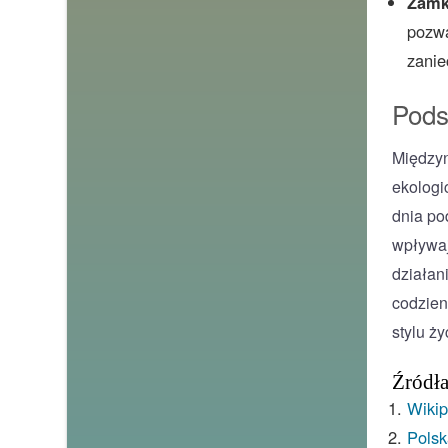
Zamk
pozwa
zanie
Pod
Międzyn
ekologi
dnia po
wpływaj
działan
codzien
stylu ży
Źródł
Wikip
Polsk