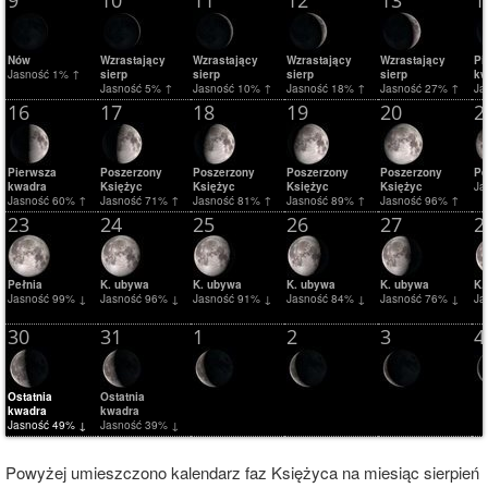
9
10
11
12
13
1
Nów
Wzrastający
Wzrastający
Wzrastający
Wzrastający
Pi
Jasność 1% ↑
sierp
sierp
sierp
sierp
kw
Jasność 5% ↑
Jasność 10% ↑
Jasność 18% ↑
Jasność 27% ↑
Ja
16
17
18
19
20
2
Pierwsza
Poszerzony
Poszerzony
Poszerzony
Poszerzony
Pe
kwadra
Księżyc
Księżyc
Księżyc
Księżyc
Ja
Jasność 60% ↑
Jasność 71% ↑
Jasność 81% ↑
Jasność 89% ↑
Jasność 96% ↑
23
24
25
26
27
2
Pełnia
K. ubywa
K. ubywa
K. ubywa
K. ubywa
K.
Jasność 99% ↓
Jasność 96% ↓
Jasność 91% ↓
Jasność 84% ↓
Jasność 76% ↓
Ja
30
31
1
2
3
4
Ostatnia
Ostatnia
kwadra
kwadra
Jasność 49% ↓
Jasność 39% ↓
Powyżej umieszczono kalendarz faz Księżyca na miesiąc sierpień