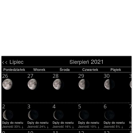
2021
<< Lipiec
Sierpień
Poniedziałek
Wtorek
Środa
Czwartek
Piątek
26
27
28
29
30
3
2
3
4
5
6
7
Dąży do nowiu
Dąży do nowiu
Dąży do nowiu
Dąży do nowiu
Dąży do nowiu
N
Jasność 33% ↓
Jasność 24% ↓
Jasność 16% ↓
Jasność 10% ↓
Jasność 5% ↓
Ja