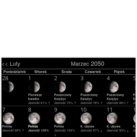
2050
<< Luty
Marzec
Poniedziałek
Wtorek
Środa
Czwartek
Piątek
28
1
2
3
4
5
Pierwsza
Poszerzony
Poszerzony
Poszerzony
Po
kwadra
Księżyc
Księżyc
Księżyc
Ks
Jasność 61% ↑
Jasność 70% ↑
Jasność 78% ↑
Jasność 86% ↑
Ja
7
8
9
10
11
1
Pełnia
Pełnia
Pełnia
K. ubywa
K. ubywa
K.
Jasność 99% ↑
Jasność 100%
Jasność 100%
Jasność 97% ↓
Jasność 93% ↓
Ja
↓