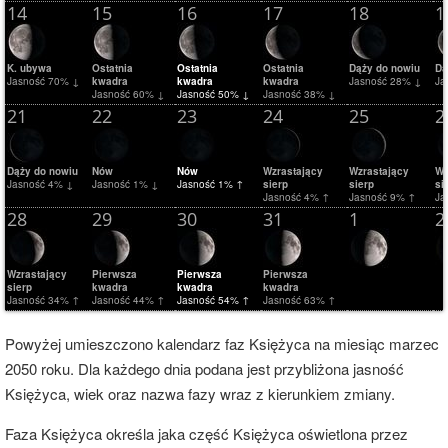
14
15
16
17
18
1
K. ubywa
Ostatnia
Ostatnia
Ostatnia
Dąży do nowiu
Dą
Jasność 70% ↓
kwadra
kwadra
kwadra
Jasność 28% ↓
Ja
Jasność 60% ↓
Jasność 50% ↓
Jasność 38% ↓
21
22
23
24
25
2
Dąży do nowiu
Nów
Nów
Wzrastający
Wzrastający
Wz
Jasność 4% ↓
Jasność 1% ↓
Jasność 1% ↑
sierp
sierp
si
Jasność 4% ↑
Jasność 9% ↑
Ja
28
29
30
31
1
2
Wzrastający
Pierwsza
Pierwsza
Pierwsza
sierp
kwadra
kwadra
kwadra
Jasność 34% ↑
Jasność 44% ↑
Jasność 54% ↑
Jasność 63% ↑
Powyżej umieszczono kalendarz faz Księżyca na miesiąc marzec
2050 roku. Dla każdego dnia podana jest przybliżona jasność
Księżyca, wiek oraz nazwa fazy wraz z kierunkiem zmiany.
Faza Księżyca określa jaka część Księżyca oświetlona przez