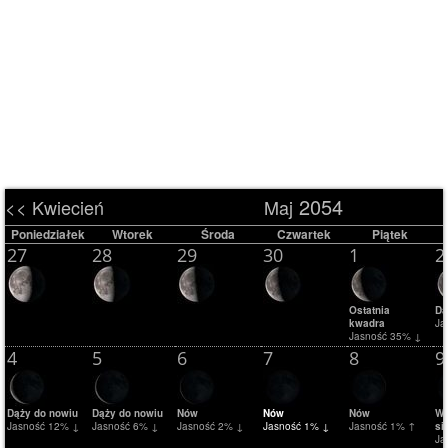
2054
<< Kwiecień
Maj
Poniedziałek
Wtorek
Środa
Czwartek
Piątek
27
28
29
30
1
2
Ostatnia
Dą
kwadra
Ja
Jasność 35% ↓
4
5
6
7
8
9
Dąży do nowiu
Dąży do nowiu
Nów
Nów
Nów
Wz
Jasność 12% ↓
Jasność 6% ↓
Jasność 2% ↓
Jasność 1% ↓
Jasność 1% ↑
si
Ja