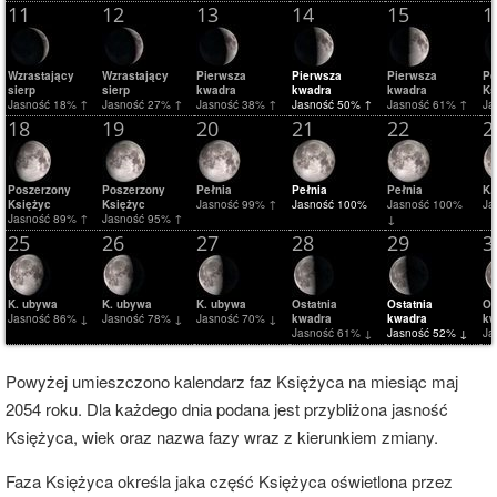
11
12
13
14
15
1
Wzrastający
Wzrastający
Pierwsza
Pierwsza
Pierwsza
Po
sierp
sierp
kwadra
kwadra
kwadra
Ks
Jasność 18% ↑
Jasność 27% ↑
Jasność 38% ↑
Jasność 50% ↑
Jasność 61% ↑
Ja
18
19
20
21
22
2
Poszerzony
Poszerzony
Pełnia
Pełnia
Pełnia
K.
Księżyc
Księżyc
Jasność 99% ↑
Jasność 100%
Jasność 100%
Ja
Jasność 89% ↑
Jasność 95% ↑
↓
25
26
27
28
29
3
K. ubywa
K. ubywa
K. ubywa
Ostatnia
Ostatnia
Os
Jasność 86% ↓
Jasność 78% ↓
Jasność 70% ↓
kwadra
kwadra
kw
Jasność 61% ↓
Jasność 52% ↓
Ja
Powyżej umieszczono kalendarz faz Księżyca na miesiąc maj
2054 roku. Dla każdego dnia podana jest przybliżona jasność
Księżyca, wiek oraz nazwa fazy wraz z kierunkiem zmiany.
Faza Księżyca określa jaka część Księżyca oświetlona przez