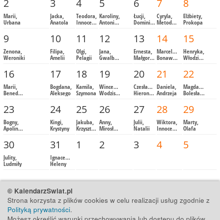
2
3
4
5
6
7
8
Marii,
Jacka,
Teodora,
Karoliny,
Łucji,
Cyryla,
Elżbiety,
Urbana
Anatola
Innocentego
Antoniego
Dominika
Metodego
Prokopa
9
10
11
12
13
14
15
Zenona,
Filipa,
Olgi,
Jana,
Ernesta,
Marceliny,
Henryka,
Weroniki
Amelii
Pelagii
Gwalberta
Małgorzaty
Bonawentury
Włodzimierza
16
17
18
19
20
21
22
Marii,
Bogdana,
Kamila,
Wincentego,
Czesława,
Daniela,
Magdaleny,
Benedykta
Aleksego
Szymona
Wodzisława
Hieronima
Andrzeja
Bolesława
23
24
25
26
27
28
29
Bogny,
Kingi,
Jakuba,
Anny,
Julii,
Wiktora,
Marty,
Apolinarego
Krystyny
Krzysztofa
Mirosławy
Natalii
Innocentego
Olafa
30
31
1
2
3
4
5
Julity,
Ignacego,
Ludmiły
Heleny
© KalendarzSwiat.pl
Strona korzysta z plików cookies w celu realizacji usług zgodnie z
Polityką prywatności
.
Możesz określić warunki przechowywania lub dostępu do plików