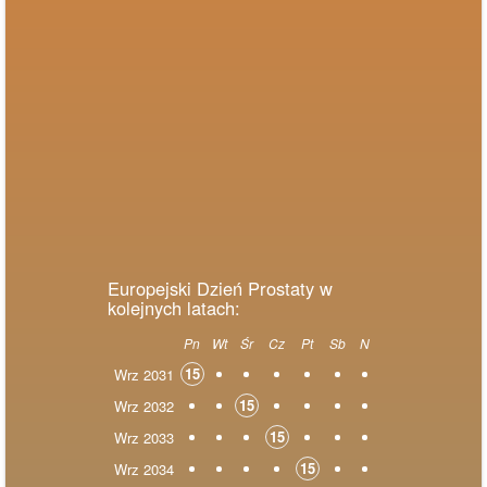
Europejski Dzień Prostaty w
kolejnych latach:
Pn
Wt
Śr
Cz
Pt
Sb
N
15
Wrz 2031
15
Wrz 2032
15
Wrz 2033
15
Wrz 2034