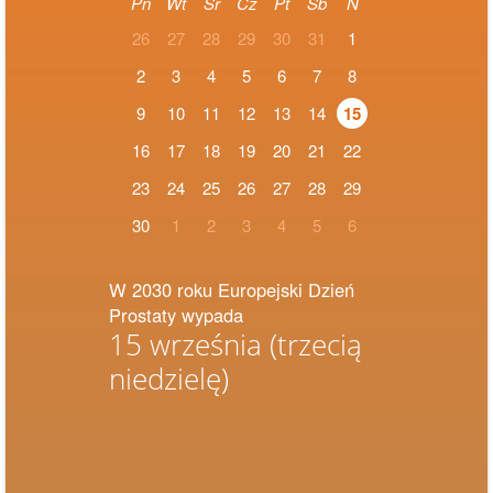
Pn
Wt
Śr
Cz
Pt
Sb
N
26
27
28
29
30
31
1
2
3
4
5
6
7
8
9
10
11
12
13
14
15
16
17
18
19
20
21
22
23
24
25
26
27
28
29
30
1
2
3
4
5
6
W 2030 roku Europejski Dzień
Prostaty wypada
15 września
(trzecią
niedzielę)