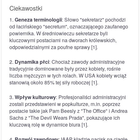
Ciekawostki
1.
Geneza terminologii
: Słowo "sekretarz" pochodzi
od łacińskiego "secretum", oznaczającego zaufanego
powiernika. W średniowieczu sekretarze byli
kluczowymi postaciami na dworach królewskich,
odpowiedzialnymi za poufne sprawy [1].
2.
Dynamika płci
: Chociaż zawody administracyjne
tradycyjnie dominowane były przez kobiety, rośnie
liczba mężczyzn w tych rolach. W USA kobiety wciąż
stanowią około 85% tej siły roboczej [1].
3.
Wpływ kulturowy
: Profesjonaliści administracyjni
zostali przedstawieni w popkulturze, m.in. poprzez
postacie takie jak Pam Beesly z "The Office" i Andrea
Sachs z "The Devil Wears Prada", pokazujące ich
kluczową rolę w dynamice biura [1].
4.
Rozwój zawodowy
: IAAP kładzie nacisk na ciągłe