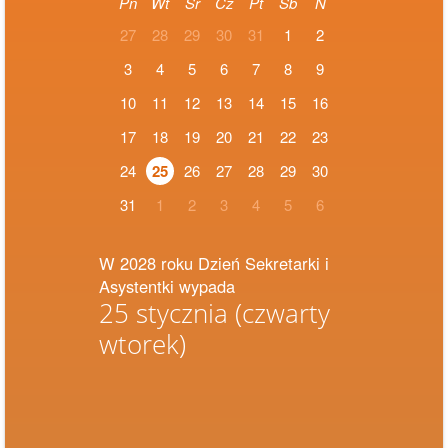
Pn
Wt
Śr
Cz
Pt
Sb
N
27
28
29
30
31
1
2
3
4
5
6
7
8
9
10
11
12
13
14
15
16
17
18
19
20
21
22
23
24
25
26
27
28
29
30
31
1
2
3
4
5
6
W 2028 roku Dzień Sekretarki i
Asystentki wypada
25 stycznia
(czwarty
wtorek)