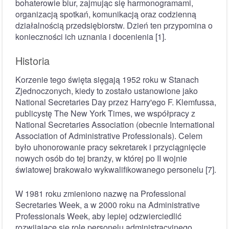
bohaterowie biur, zajmując się harmonogramami,
organizacją spotkań, komunikacją oraz codzienną
działalnością przedsiębiorstw. Dzień ten przypomina o
konieczności ich uznania i docenienia [1].
Historia
Korzenie tego święta sięgają 1952 roku w Stanach
Zjednoczonych, kiedy to zostało ustanowione jako
National Secretaries Day przez Harry'ego F. Klemfussa,
publicystę The New York Times, we współpracy z
National Secretaries Association (obecnie International
Association of Administrative Professionals). Celem
było uhonorowanie pracy sekretarek i przyciągnięcie
nowych osób do tej branży, w której po II wojnie
światowej brakowało wykwalifikowanego personelu [7].
W 1981 roku zmieniono nazwę na Professional
Secretaries Week, a w 2000 roku na Administrative
Professionals Week, aby lepiej odzwierciedlić
rozwijające się role personelu administracyjnego.