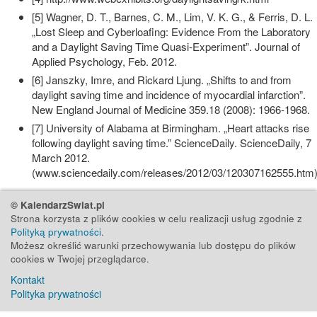
[5] Wagner, D. T., Barnes, C. M., Lim, V. K. G., & Ferris, D. L.
„Lost Sleep and Cyberloafing: Evidence From the Laboratory
and a Daylight Saving Time Quasi-Experiment”. Journal of
Applied Psychology, Feb. 2012.
[6] Janszky, Imre, and Rickard Ljung. „Shifts to and from
daylight saving time and incidence of myocardial infarction”.
New England Journal of Medicine 359.18 (2008): 1966-1968.
[7] University of Alabama at Birmingham. „Heart attacks rise
following daylight saving time.” ScienceDaily. ScienceDaily, 7
March 2012.
(www.sciencedaily.com/releases/2012/03/120307162555.htm)
© KalendarzSwiat.pl
Strona korzysta z plików cookies w celu realizacji usług zgodnie z
Polityką prywatności
.
Możesz określić warunki przechowywania lub dostępu do plików
cookies w Twojej przeglądarce.
Kontakt
Polityka prywatności