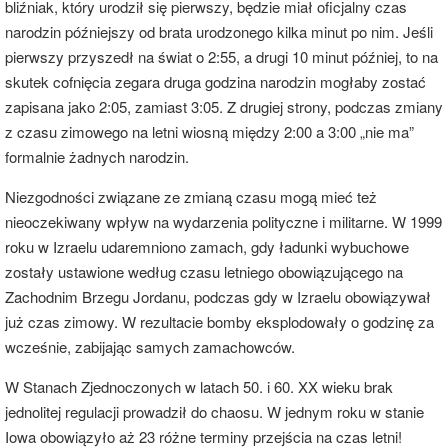
bliźniak, który urodził się pierwszy, będzie miał oficjalny czas
narodzin późniejszy od brata urodzonego kilka minut po nim. Jeśli
pierwszy przyszedł na świat o 2:55, a drugi 10 minut później, to na
skutek cofnięcia zegara druga godzina narodzin mogłaby zostać
zapisana jako 2:05, zamiast 3:05. Z drugiej strony, podczas zmiany
z czasu zimowego na letni wiosną między 2:00 a 3:00 „nie ma”
formalnie żadnych narodzin.
Niezgodności związane ze zmianą czasu mogą mieć też
nieoczekiwany wpływ na wydarzenia polityczne i militarne. W 1999
roku w Izraelu udaremniono zamach, gdy ładunki wybuchowe
zostały ustawione według czasu letniego obowiązującego na
Zachodnim Brzegu Jordanu, podczas gdy w Izraelu obowiązywał
już czas zimowy. W rezultacie bomby eksplodowały o godzinę za
wcześnie, zabijając samych zamachowców.
W Stanach Zjednoczonych w latach 50. i 60. XX wieku brak
jednolitej regulacji prowadził do chaosu. W jednym roku w stanie
Iowa obowiązyło aż 23 różne terminy przejścia na czas letni!