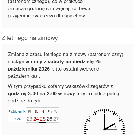
(astronomicznego), co w praktyce
oznacza godzinę snu więcej, co bywa
przyjemne zwłaszcza dla śpiochów.
Z letniego na zimowy
Zmiana z czasu letniego na zimowy (astronomiczny)
nastąpi
w nocy z soboty na niedzielę 25
października 2026 r.
(to ostatni weekend
października)
.
W tym przypadku cofamy wskazówki zegarów z
godziny 3:00 na 2:00 w nocy
, czyli o jedną pełną
godzinę do tyłu.
Październik
Pt
Sb
N
Pn
Wt
23
24
25
26
27
2026