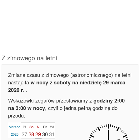
Z zimowego na letni
Zmiana czasu z zimowego (astronomicznego) na letni
nastąpiła
w nocy z soboty na niedzielę 29 marca
2026 r.
.
Wskazówki zegarów przestawiamy z
godziny 2:00
na 3:00 w nocy
, czyli o jedną pełną godzinę do
przodu.
Marzec
Pt
Sb
N
Pn
Wt
27
28
29
30
31
2026