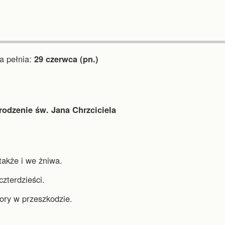
 pełnia:
29 czerwca (pn.)
rodzenie św. Jana Chrzciciela
akże i we żniwa.
czterdzieści.
ory w przeszkodzie.