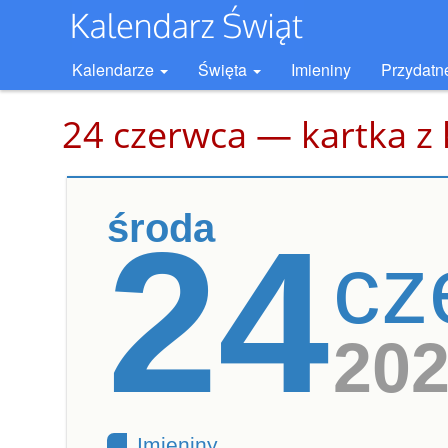
Kalendarze
Święta
Imieniny
Przydatn
24 czerwca — kartka z
środa
24
cz
20
Imieniny