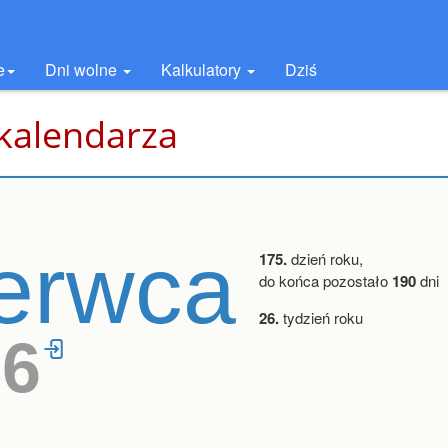
e
Dni wolne
Kalkulatory
Dziś
 kalendarza
erwca
175.
dzień roku,
do końca pozostało
190
dni
26.
tydzień roku
26