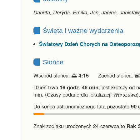
Danuta, Doryda, Emilia, Jan, Janina, Janisła
Święta i ważne wydarzenia
Światowy Dzień Chorych na Osteoporoz
Słońce
Wschód słońca: 🌅
4:15
Zachód słońca: 
Dzień trwa
16 godz. 46 min
,
jest krótszy od 
min.
(Czasy podano dla lokalizacji
Warszawa
)
Do końca astronomicznego lata pozostało
90
d
Znak zodiaku urodzonych 24 czerwca to
Rak ♋