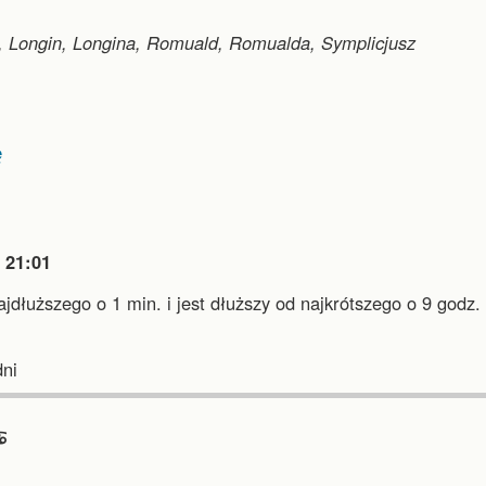
w, Longin, Longina, Romuald, Romualda, Symplicjusz
ę

21:01
najdłuższego o 1 min.
i
jest dłuższy od najkrótszego o 9 godz. 
.
ni
︎